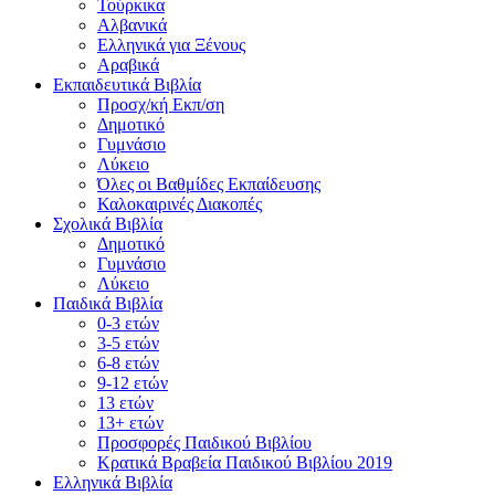
Τούρκικα
Αλβανικά
Eλληνικά για Ξένους
Αραβικά
Εκπαιδευτικά Βιβλία
Προσχ/κή Εκπ/ση
Δημοτικό
Γυμνάσιο
Λύκειο
Όλες οι Βαθμίδες Εκπαίδευσης
Καλοκαιρινές Διακοπές
Σχολικά Βιβλία
Δημοτικό
Γυμνάσιο
Λύκειο
Παιδικά Βιβλία
0-3 ετών
3-5 ετών
6-8 ετών
9-12 ετών
13 ετών
13+ ετών
Προσφορές Παιδικού Βιβλίου
Κρατικά Βραβεία Παιδικού Βιβλίου 2019
Ελληνικά Βιβλία