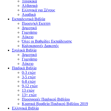
Τούρκικα
Αλβανικά
Eλληνικά για Ξένους
Αραβικά
Εκπαιδευτικά Βιβλία
Προσχ/κή Εκπ/ση
Δημοτικό
Γυμνάσιο
Λύκειο
Όλες οι Βαθμίδες Εκπαίδευσης
Καλοκαιρινές Διακοπές
Σχολικά Βιβλία
Δημοτικό
Γυμνάσιο
Λύκειο
Παιδικά Βιβλία
0-3 ετών
3-5 ετών
6-8 ετών
9-12 ετών
13 ετών
13+ ετών
Προσφορές Παιδικού Βιβλίου
Κρατικά Βραβεία Παιδικού Βιβλίου 2019
Ελληνικά Βιβλία